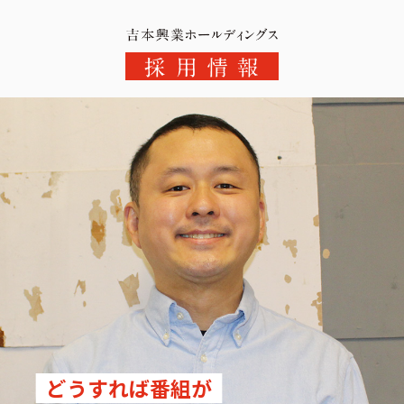
吉本興業の魅力
社員を知る
働き方を知る
採用情報を見る
どうすれば番組が